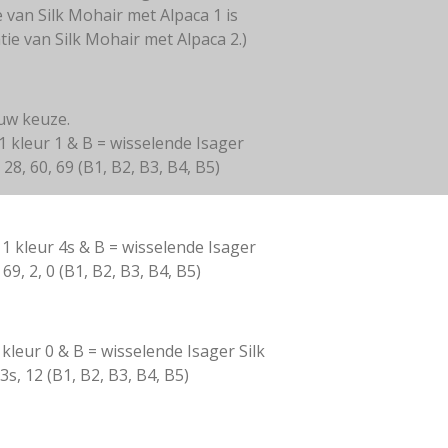
 van Silk Mohair met Alpaca 1 is
tie van Silk Mohair met Alpaca 2.)
 uw keuze.
 1 kleur 1 & B = wisselende Isager
28, 60, 69 (B1, B2, B3, B4, B5)
a 1 kleur 4s & B = wisselende Isager
69, 2, 0 (B1, B2, B3, B4, B5)
1 kleur 0 & B = wisselende Isager Silk
3s, 12 (B1, B2, B3, B4, B5)