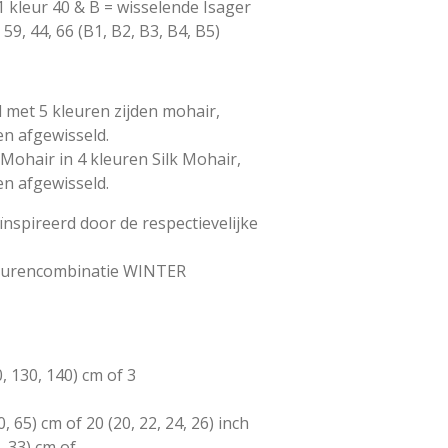
 1 kleur 40 & B = wisselende Isager
59, 44, 66 (B1, B2, B3, B4, B5)
 met 5 kleuren zijden mohair,
en afgewisseld.
 Mohair in 4 kleuren Silk Mohair,
en afgewisseld.
ïnspireerd door de respectievelijke
leurencombinatie WINTER
, 130, 140) cm of 3
0, 65) cm of 20 (20, 22, 24, 26) inch
, 33) cm of