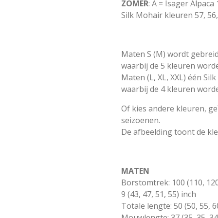
ZOMER
: A = Isager Alpaca
Silk Mohair kleuren 57, 56, 
Maten S (M) wordt gebreid
waarbij de 5 kleuren word
Maten (L, XL, XXL) één Silk
waarbij de 4 kleuren word
Of kies andere kleuren, ge
seizoenen.
De afbeelding toont de k
MATEN
Borstomtrek: 100 (110, 120
9 (43, 47, 51, 55) inch
Totale lengte: 50 (50, 55, 6
Mouwlengte: 37 (35, 35, 34