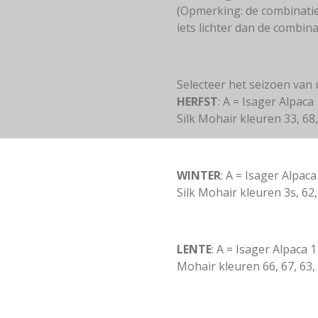
(Opmerking: de combinatie
iets lichter dan de combina
Selecteer het seizoen van
HERFST
: A = Isager Alpaca
Silk Mohair kleuren 33, 68, 
WINTER
: A = Isager Alpac
Silk Mohair kleuren 3s, 62, 
LENTE
: A = Isager Alpaca 
Mohair kleuren 66, 67, 63, 