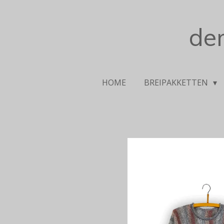
Ga
direct
de
naar
de
hoofdinhoud
HOME
BREIPAKKETTEN