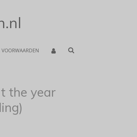
.nl
E VOORWAARDEN
t the year
ling)