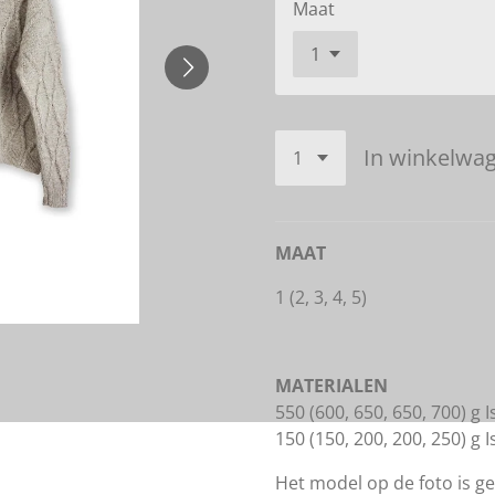
Maat
In winkelwa
MAAT
1 (2, 3, 4, 5)
MATERIALEN
550 (600, 650, 650, 700) g 
150 (150, 200, 200, 250) g 
Het model op de foto is ge