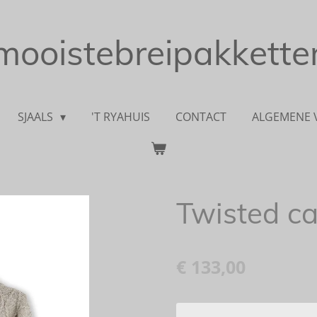
mooistebreipakketten
SJAALS
'T RYAHUIS
CONTACT
ALGEMENE
Twisted ca
€ 133,00