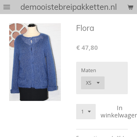
demooistebreipakketten.nl
Ga
direct
naar
Flora
de
hoofdinhoud
€ 47,80
Maten
In
winkelwage