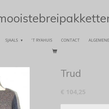
mooistebreipakketten
SJAALS
'T RYAHUIS
CONTACT
ALGEMEN
Trud
€ 104,25