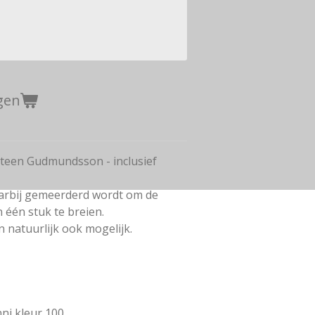
gen
Steen Gudmundsson - inclusief
arbij gemeerderd wordt om de
één stuk te breien.
n natuurlijk ook mogelijk.
nni kleur 100