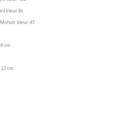
ni kleur 8s
k Mohair kleur 47
69 cm
122 cm