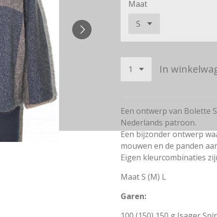
Maat
In winkelwa
Een ontwerp van Bolette 
Nederlands patroon.
Een bijzonder ontwerp wa
mouwen en de panden aan 
Eigen kleurcombinaties zij
Maat S (M) L
Garen:
100 (150) 150 g Isager Spi