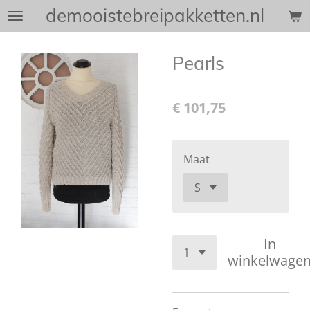
demooistebreipakketten.nl
Ga
direct
naar
Pearls
de
hoofdinhoud
€ 101,75
Maat
In
winkelwage