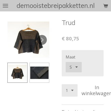
demooistebreipakketten.nl
Ga
direct
naar
Trud
de
hoofdinhoud
€ 80,75
Maat
In
winkelwage