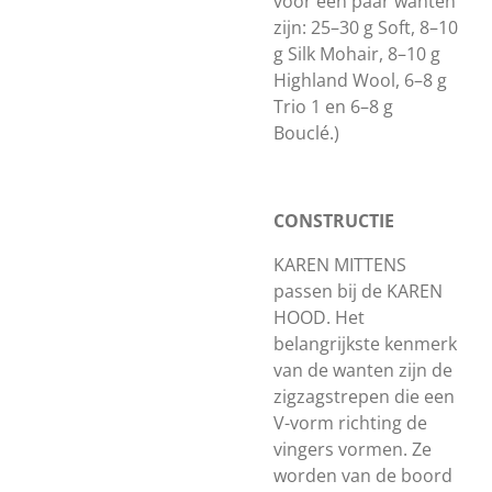
voor een paar wanten
zijn: 25–30 g Soft, 8–10
g Silk Mohair, 8–10 g
Highland Wool, 6–8 g
Trio 1 en 6–8 g
Bouclé.)
CONSTRUCTIE
KAREN MITTENS
passen bij de KAREN
HOOD. Het
belangrijkste kenmerk
van de wanten zijn de
zigzagstrepen die een
V-vorm richting de
vingers vormen. Ze
worden van de boord