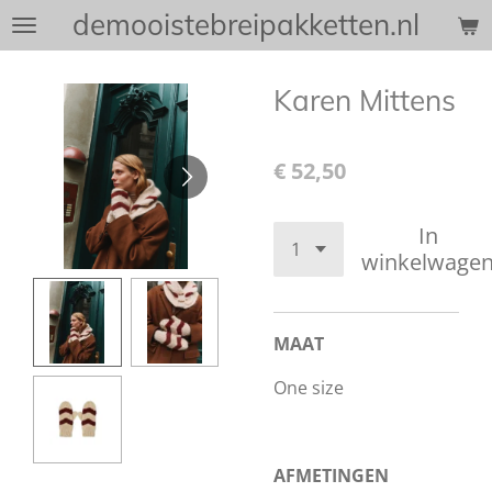
demooistebreipakketten.nl
Ga
direct
naar
Karen Mittens
de
hoofdinhoud
€ 52,50
In
winkelwage
MAAT
One size
AFMETINGEN