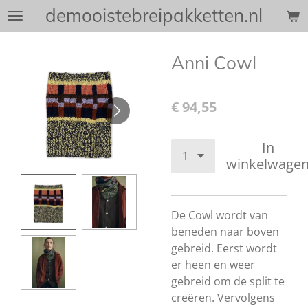
demooistebreipakketten.nl
Ga
direct
naar
Anni Cowl
de
hoofdinhoud
€ 94,55
In
winkelwage
De Cowl wordt van
beneden naar boven
gebreid. Eerst wordt
er heen en weer
gebreid om de split te
creëren. Vervolgens