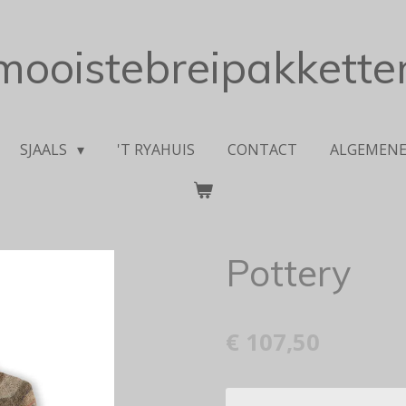
mooistebreipakketten
SJAALS
'T RYAHUIS
CONTACT
ALGEMEN
Pottery
€ 107,50