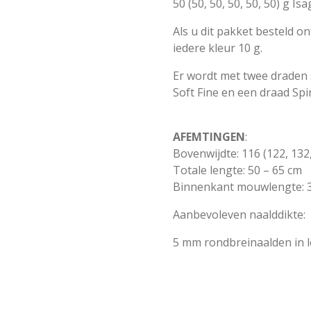
50 (50, 50, 50, 50, 50) g Is
Als u dit pakket besteld o
iedere kleur 10 g.
Er wordt met twee draden
Soft Fine en een draad Spi
AFEMTINGEN
:
Bovenwijdte: 116 (122, 132
Totale lengte: 50 – 65 cm
Binnenkant mouwlengte: 
Aanbevoleven naalddikte:
5 mm rondbreinaalden in l