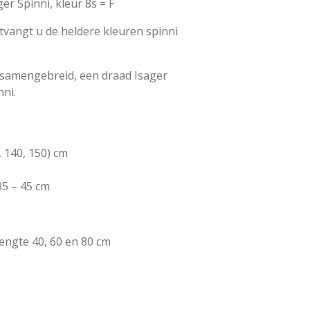
ager Spinni, kleur 8s = F
ntvangt u de heldere kleuren spinni
 samengebreid, een draad Isager
nni.
, 140, 150) cm
35 – 45 cm
engte 40, 60 en 80 cm