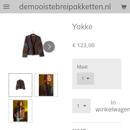
demooistebreipakketten.nl
Ga
direct
naar
Yakke
de
hoofdinhoud
€ 123,00
Maat
In
winkelwage